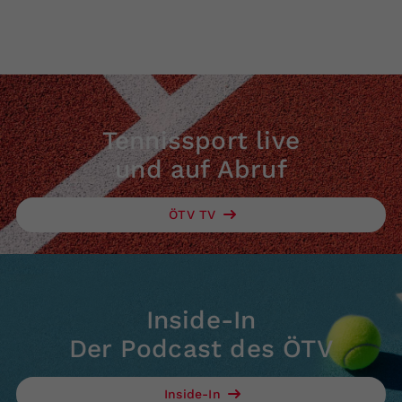
Tennissport live
und auf Abruf
ÖTV TV
Inside-In
Der Podcast des ÖTV
Inside-In