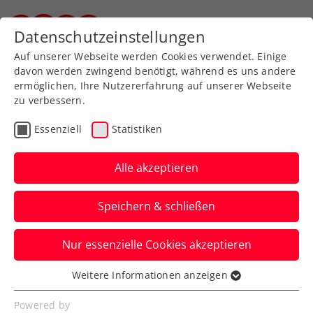
Datenschutzeinstellungen
Steirischer Tennisverband
Auf unserer Webseite werden Cookies verwendet. Einige
davon werden zwingend benötigt, während es uns andere
ermöglichen, Ihre Nutzererfahrung auf unserer Webseite
zu verbessern.
Download-Center
Essenziell
Statistiken
Alle akzeptieren
Speichern & schließen
Nur essenzielle Cookies akzeptieren
Download-Center
Weitere Informationen anzeigen
Essenziell
Essenzielle Cookies werden für grundlegende
Powered by