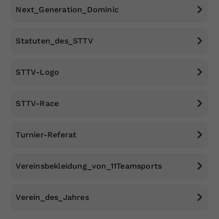
Next_Generation_Dominic
Dieser Wert speichert Ihre Consent-
Einstellungen. Unter anderem eine
zufällig generierte ID, für die
Statuten_des_STTV
Zweck
historische Speicherung Ihrer
vorgenommen Einstellungen, falls der
Webseiten-Betreiber dies eingestellt
STTV-Logo
hat.
STTV-Race
Turnier-Referat
Vereinsbekleidung_von_11Teamsports
Verein_des_Jahres