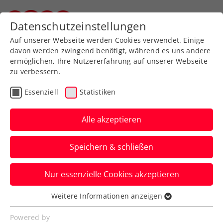
Zurück zur Newsübersicht
Datenschutzeinstellungen
Steirischer Tennisverband
Auf unserer Webseite werden Cookies verwendet. Einige
davon werden zwingend benötigt, während es uns andere
ermöglichen, Ihre Nutzererfahrung auf unserer Webseite
zu verbessern.
Turniere
ATP
Essenziell
Statistiken
ATP Paris-Bercy:
Erler/Miedler nützen ihre
Alle akzeptieren
kurzfristige Chance
Speichern & schließen
Das ÖTV-Davis-Cup-Doppel meistert beim
Nur essenzielle Cookies akzeptieren
ATP-Masters-1000-Turnier in Paris die
Auftakthürde.
Weitere Informationen anzeigen
Essenziell
Verfasst von: Manuel Wachta, 01.11.2023
Essenzielle Cookies werden für grundlegende
Powered by