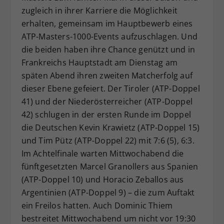
zugleich in ihrer Karriere die Möglichkeit
Dieser Wert speichert Ihre Consent-
erhalten, gemeinsam im Hauptbewerb eines
Einstellungen. Unter anderem eine
zufällig generierte ID, für die
ATP-Masters-1000-Events aufzuschlagen. Und
Zweck
historische Speicherung Ihrer
die beiden haben ihre Chance genützt und in
vorgenommen Einstellungen, falls der
Frankreichs Hauptstadt am Dienstag am
Webseiten-Betreiber dies eingestellt
späten Abend ihren zweiten Matcherfolg auf
hat.
dieser Ebene gefeiert. Der Tiroler (ATP-Doppel
41) und der Niederösterreicher (ATP-Doppel
42) schlugen in der ersten Runde im Doppel
die Deutschen Kevin Krawietz (ATP-Doppel 15)
und Tim Pütz (ATP-Doppel 22) mit 7:6 (5), 6:3.
Im Achtelfinale warten Mittwochabend die
fünftgesetzten Marcel Granollers aus Spanien
(ATP-Doppel 10) und Horacio Zeballos aus
Argentinien (ATP-Doppel 9) – die zum Auftakt
ein Freilos hatten. Auch Dominic Thiem
bestreitet Mittwochabend um nicht vor 19:30