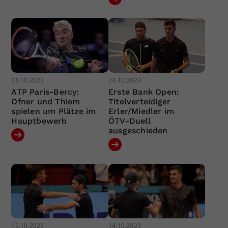
28.10.2023
24.10.2023
ATP Paris-Bercy:
Erste Bank Open:
Ofner und Thiem
Titelverteidiger
spielen um Plätze im
Erler/Miedler im
Hauptbewerb
ÖTV-Duell
ausgeschieden
15.10.2023
14.10.2023