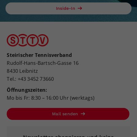
Dieser Wert speichert Ihre Consent-
Inside-In
Einstellungen. Unter anderem eine
zufällig generierte ID, für die
Zweck
historische Speicherung Ihrer
vorgenommen Einstellungen, falls der
Webseiten-Betreiber dies eingestellt
hat.
Steirischer Tennisverband
Rudolf-Hans-Bartsch-Gasse 16
8430 Leibnitz
Tel.: +43 3452 73660
Öffnungszeiten:
Mo bis Fr: 8:30 – 16:00 Uhr (werktags)
Mail senden