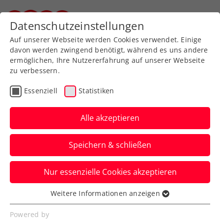
Datenschutzeinstellungen
Steirischer Tennisverband
Auf unserer Webseite werden Cookies verwendet. Einige
davon werden zwingend benötigt, während es uns andere
ermöglichen, Ihre Nutzererfahrung auf unserer Webseite
zu verbessern.
Website-Suche
Essenziell
Statistiken
SpielerInnen-Suche
Alle akzeptieren
Vereinssuche
Speichern & schließen
Nur essenzielle Cookies akzeptieren
Weitere Informationen anzeigen
Essenziell
Essenzielle Cookies werden für grundlegende
Powered by