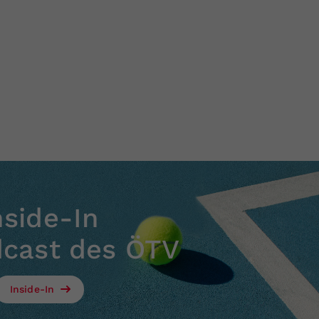
nside-In
dcast des ÖTV
Inside-In