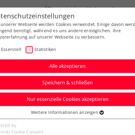
ÖTV
Landesverbände
News
tenschutzeinstellungen
 unserer Webseite werden Cookies verwendet. Einige davon wer
Ausbildungen
Services
Über uns
ngend benötigt, während es uns andere ermöglichen, Ihre
zererfahrung auf unserer Webseite zu verbessern.
Essenziell
Statistiken
Alle akzeptieren
Speichern & schließen
Nur essenzielle Cookies akzeptieren
niere
Rangliste
Spiele
Weitere Informationen anzeigen
ssenziell
senzielle Cookies werden für grundlegende Funktionen der
ered by
bseite benötigt. Dadurch ist gewährleistet, dass die Webseite
linski Cookie Consent