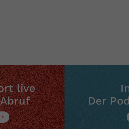
Zweck
generierte ID, für die historische Speicherung
Ihrer vorgenommen Einstellungen, falls der
Webseiten-Betreiber dies eingestellt hat.
rt live
I
 Abruf
Der Po