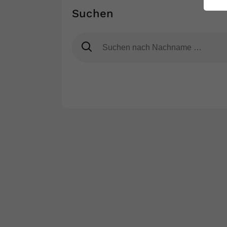
ei
Suchen
S
ITN
Name
Region