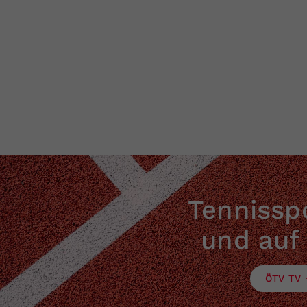
Tennisspo
und auf
ÖTV TV