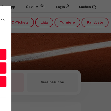
ÖTV App
ÖTV TV
Login
Suchen
den
DC-Tickets
Liga
Turniere
Rangliste
rInnen
Vereinssuche