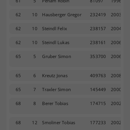
61
5
Peham Robin
81097
1996
62
10
Hausberger Gregor
232419
2003
62
10
Steindl Felix
238157
2004
62
10
Steindl Lukas
238161
2006
65
5
Gruber Simon
353700
2006
65
6
Kreutz Jonas
409763
2008
65
7
Traxler Simon
145449
2000
68
8
Berer Tobias
174715
2002
68
12
Smoliner Tobias
177233
2002