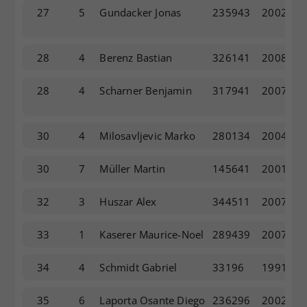
27
5
Gundacker Jonas
235943
2002
28
4
Berenz Bastian
326141
2008
28
4
Scharner Benjamin
317941
2007
30
4
Milosavljevic Marko
280134
2004
30
7
Müller Martin
145641
2001
32
3
Huszar Alex
344511
2007
33
1
Kaserer Maurice-Noel
289439
2007
34
4
Schmidt Gabriel
33196
1991
35
6
Laporta Osante Diego
236296
2002