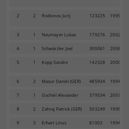
Dieser Wert speichert Ihre Consent-
Einstellungen. Unter anderem eine
2
2
Rodionov Jurij
123225
1999
zufällig generierte ID, für die
Zweck
historische Speicherung Ihrer
vorgenommen Einstellungen, falls der
3
1
Neumayer Lukas
179276
2002
Webseiten-Betreiber dies eingestellt
hat.
4
1
Schwärzler Joel
300061
2006
5
1
Kopp Sandro
142328
2000
6
2
Masur Daniel
(GER)
485934
1994
7
1
Gschiel Alexander
379534
2007
8
2
Zahraj Patrick
(GER)
503249
1999
9
3
Erhart Linus
81003
1994