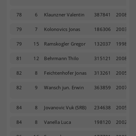
78
6
Klaunzner Valentin
387841
2008
79
7
Kolonovics Jonas
186306
2003
79
15
Ramskogler Gregor
132037
1998
81
12
Behrmann Thilo
315121
2008
82
8
Feichtenhofer Jonas
313261
2005
82
9
Wansch jun. Erwin
363859
2007
84
8
Jovanovic Vuk
(SRB)
234638
2005
84
8
Vanella Luca
198120
2002