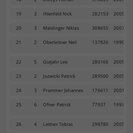
19
3
Ihlenfeld Nick
282153
2005
20
3
Maislinger Niklas
308655
2007
21
2
Oberleitner Neil
137826
1999
22
5
Gutjahr Leo
280166
2005
23
2
Jozwicki Patrick
289500
2005
24
3
Prammer Johannes
176611
2001
25
6
Ofner Patrick
77937
1993
26
4
Leitner Tobias
298780
2005