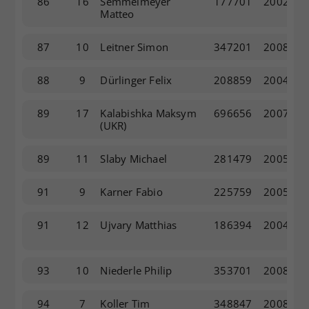
86
16
Semmelmeyer
177701
2002
Matteo
87
10
Leitner Simon
347201
2008
88
9
Dürlinger Felix
208859
2004
89
17
Kalabishka Maksym
696656
2007
(UKR)
89
11
Slaby Michael
281479
2005
91
9
Karner Fabio
225759
2005
91
12
Ujvary Matthias
186394
2004
93
10
Niederle Philip
353701
2008
94
7
Koller Tim
348847
2008