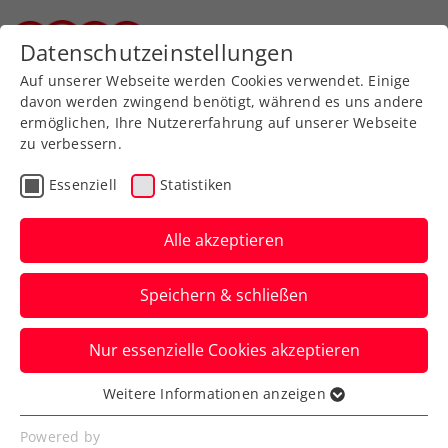
Datenschutzeinstellungen
Steirischer Tennisverband
Auf unserer Webseite werden Cookies verwendet. Einige
davon werden zwingend benötigt, während es uns andere
ermöglichen, Ihre Nutzererfahrung auf unserer Webseite
ÖTV Rangliste
zu verbessern.
ITN
Essenziell
Statistiken
ÖTV Seniors-Race
Alle akzeptieren
Speichern & schließen
Rangliste filtern
Nur essenzielle Cookies akzeptieren
Weitere Informationen anzeigen
Essenziell
Suchen
Essenzielle Cookies werden für grundlegende
Powered by