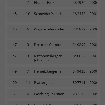
44
7
Fischer Felix
281926
2006
45
10
Schneider Yanick
162443
2002
45
6
Wagner Alexander
285879
2006
47
3
Penkner Yannick
240299
2003
47
3
Rittmannsberger
340658
2007
Johannes
49
7
Hemetzberger Jan
349423
2008
50
11
Platzer Julian
307711
2006
51
6
Fasching Christian
283215
2005
52
7
Brandstätter Felix
305400
2006