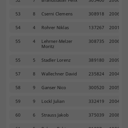
53
8
Cserni Clemens
308918
2006
54
4
Rohrer Niklas
137267
2001
55
4
Lehrner-Melzer
308735
2006
Moritz
55
5
Stadler Lorenz
389180
2009
57
8
Wallechner David
235824
2004
58
9
Ganser Nico
300520
2005
59
9
Lockl Julian
332419
2004
60
6
Strauss Jakob
375039
2008