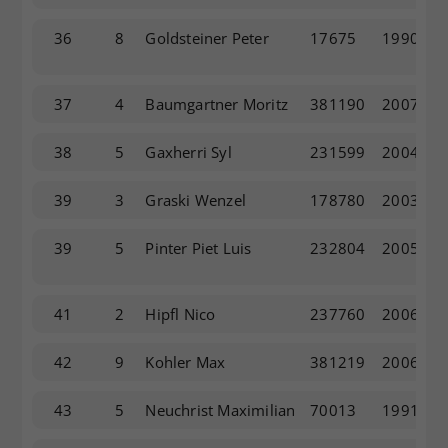
36
8
Goldsteiner Peter
17675
1990
37
4
Baumgartner Moritz
381190
2007
38
5
Gaxherri Syl
231599
2004
39
3
Graski Wenzel
178780
2003
39
5
Pinter Piet Luis
232804
2005
41
2
Hipfl Nico
237760
2006
42
9
Kohler Max
381219
2006
43
5
Neuchrist Maximilian
70013
1991