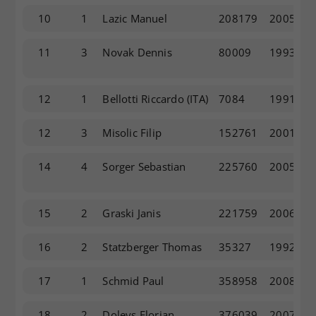
10
1
Lazic Manuel
208179
2005
11
3
Novak Dennis
80009
1993
12
1
Bellotti Riccardo
(ITA)
7084
1991
12
3
Misolic Filip
152761
2001
14
4
Sorger Sebastian
225760
2005
15
2
Graski Janis
221759
2006
16
2
Statzberger Thomas
35327
1992
17
1
Schmid Paul
358958
2008
18
2
Doleys Florian
376039
2007