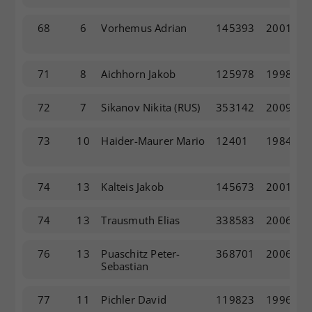
68
6
Vorhemus Adrian
145393
2001
71
8
Aichhorn Jakob
125978
1998
72
7
Sikanov Nikita
(RUS)
353142
2009
73
10
Haider-Maurer Mario
12401
1984
74
13
Kalteis Jakob
145673
2001
74
13
Trausmuth Elias
338583
2006
76
13
Puaschitz Peter-
368701
2006
Sebastian
77
11
Pichler David
119823
1996