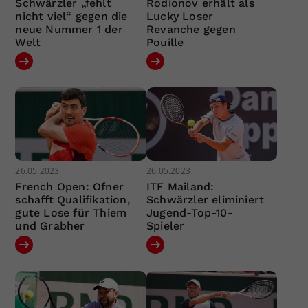
Schwärzler „fehlt
Rodionov erhält als
nicht viel“ gegen die
Lucky Loser
neue Nummer 1 der
Revanche gegen
Welt
Pouille
26.05.2023
26.05.2023
French Open: Ofner
ITF Mailand:
schafft Qualifikation,
Schwärzler eliminiert
gute Lose für Thiem
Jugend-Top-10-
und Grabher
Spieler