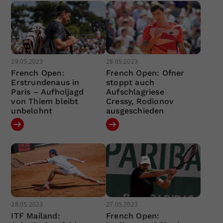
29.05.2023
28.05.2023
French Open:
French Open: Ofner
Erstrundenaus in
stoppt auch
Paris – Aufholjagd
Aufschlagriese
von Thiem bleibt
Cressy, Rodionov
unbelohnt
ausgeschieden
28.05.2023
27.05.2023
ITF Mailand:
French Open: