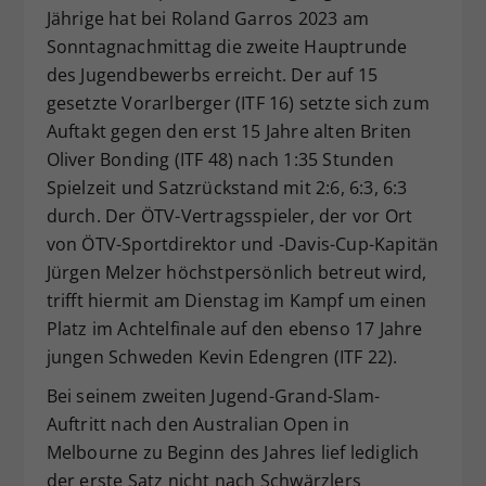
Jährige hat bei Roland Garros 2023 am
Dieser Wert speichert Ihre Consent-
Sonntagnachmittag die zweite Hauptrunde
Einstellungen. Unter anderem eine
des Jugendbewerbs erreicht. Der auf 15
zufällig generierte ID, für die
Zweck
historische Speicherung Ihrer
gesetzte Vorarlberger (ITF 16) setzte sich zum
vorgenommen Einstellungen, falls der
Auftakt gegen den erst 15 Jahre alten Briten
Webseiten-Betreiber dies eingestellt
Oliver Bonding (ITF 48) nach 1:35 Stunden
hat.
Spielzeit und Satzrückstand mit 2:6, 6:3, 6:3
durch. Der ÖTV-Vertragsspieler, der vor Ort
von ÖTV-Sportdirektor und -Davis-Cup-Kapitän
Jürgen Melzer höchstpersönlich betreut wird,
trifft hiermit am Dienstag im Kampf um einen
Platz im Achtelfinale auf den ebenso 17 Jahre
jungen Schweden Kevin Edengren (ITF 22).
Bei seinem zweiten Jugend-Grand-Slam-
Auftritt nach den Australian Open in
Melbourne zu Beginn des Jahres lief lediglich
der erste Satz nicht nach Schwärzlers