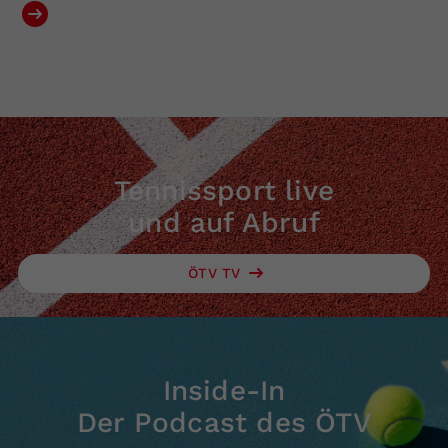
Tennissport live
und auf Abruf
ÖTV TV
Inside-In
Der Podcast des ÖTV