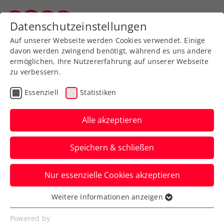
Zurück zur Newsübersicht
Datenschutzeinstellungen
Steirischer Tennisverband
Auf unserer Webseite werden Cookies verwendet. Einige
davon werden zwingend benötigt, während es uns andere
ermöglichen, Ihre Nutzererfahrung auf unserer Webseite
zu verbessern.
Turniere
Kids & Jugend
ITF
Essenziell
Statistiken
French Open:
Erfolgreiches Paris-Debüt
Alle akzeptieren
für Schwärzler
Speichern & schließen
Die große ÖTV-Nachwuchshoffnung
Nur essenzielle Cookies akzeptieren
gewinnt das Auftaktmatch im
Jugendbewerb nach Satzrückstand.
Weitere Informationen anzeigen
Essenziell
Verfasst von: Manuel Wachta, 04.06.2023
Essenzielle Cookies werden für grundlegende
Powered by