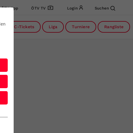
ÖTV App
ÖTV TV
Login
Suchen
den
DC-Tickets
Liga
Turniere
Rangliste