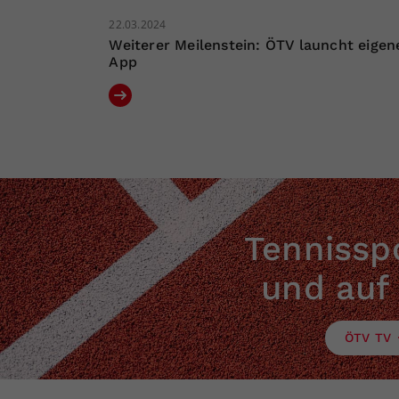
22.03.2024
Weiterer Meilenstein: ÖTV launcht eigen
App
Tennisspo
und auf
ÖTV TV