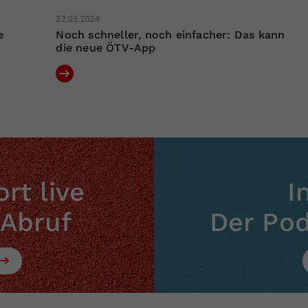
22.03.2024
e
Noch schneller, noch einfacher: Das kann
die neue ÖTV-App
rt live
I
 Abruf
Der Po