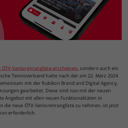
Zweck
generierte ID, für die historische Speicherung
Ihrer vorgenommen Einstellungen, falls der
Webseiten-Betreiber dies eingestellt hat.
e ÖTV-Seniorenrangliste erschienen
, sondern auch ein
ische Tennisverband hatte nach der am 22. März 2024
 gemeinsam mit der Rubikon Brand and Digital Agency,
nzungen gearbeitet. Diese sind nun mit der neuen
te Angebot mit allen neuen Funktionalitäten in
n die neue ÖTV-Seniorenrangliste zu nehmen, ist jetzt
on erforderlich.