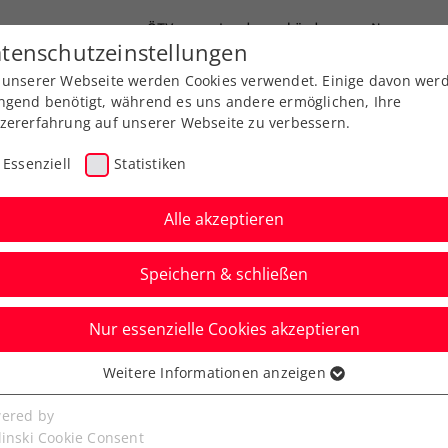
ÖTV
Landesverbände
News
tenschutzeinstellungen
 unserer Webseite werden Cookies verwendet. Einige davon wer
Ausbildungen
Services
Über uns
ngend benötigt, während es uns andere ermöglichen, Ihre
zererfahrung auf unserer Webseite zu verbessern.
Essenziell
Statistiken
Alle akzeptieren
Speichern & schließen
Nur essenzielle Cookies akzeptieren
den: Update der ÖTV-
Weitere Informationen anzeigen
ssenziell
senzielle Cookies werden für grundlegende Funktionen der
ered by
bseite benötigt. Dadurch ist gewährleistet, dass die Webseite
linski Cookie Consent