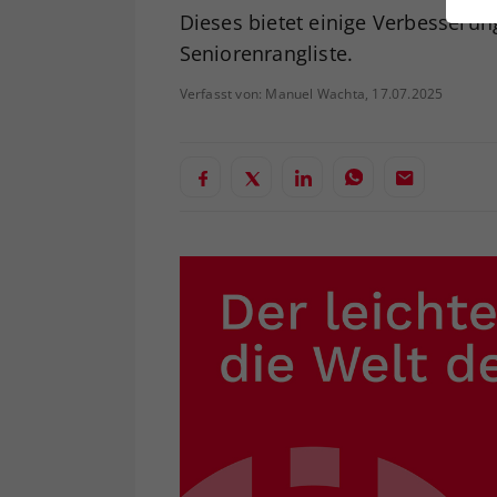
ei
Dieses bietet einige Verbesserun
Seniorenrangliste.
Verfasst von: Manuel Wachta, 17.07.2025
S