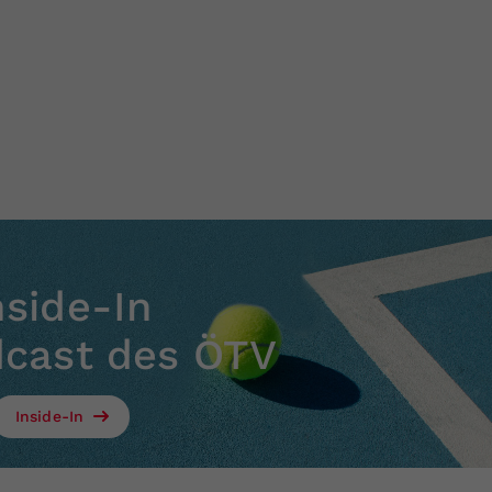
nside-In
dcast des ÖTV
Inside-In