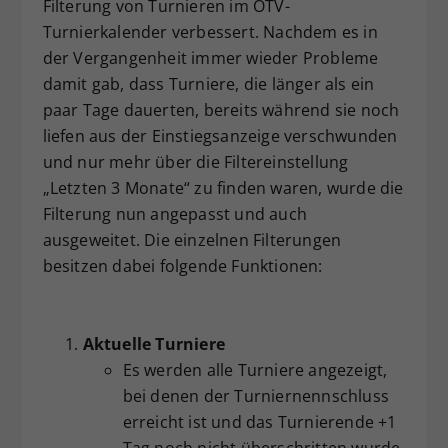
Filterung von Turnieren im ÖTV-
Dieser Wert speichert Ihre Consent-
Turnierkalender verbessert. Nachdem es in
Einstellungen. Unter anderem eine
der Vergangenheit immer wieder Probleme
zufällig generierte ID, für die
damit gab, dass Turniere, die länger als ein
Zweck
historische Speicherung Ihrer
paar Tage dauerten, bereits während sie noch
vorgenommen Einstellungen, falls der
Webseiten-Betreiber dies eingestellt
liefen aus der Einstiegsanzeige verschwunden
hat.
und nur mehr über die Filtereinstellung
„Letzten 3 Monate“ zu finden waren, wurde die
Filterung nun angepasst und auch
ausgeweitet. Die einzelnen Filterungen
besitzen dabei folgende Funktionen:
Aktuelle Turniere
Es werden alle Turniere angezeigt,
bei denen der Turniernennschluss
erreicht ist und das Turnierende +1
Tag noch nicht überschritten wurde.