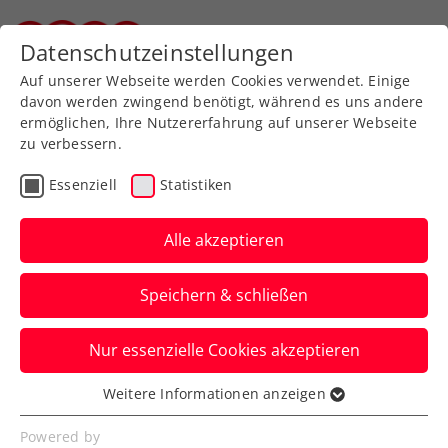
Zurück zur Newsübersicht
Datenschutzeinstellungen
Steirischer Tennisverband
Auf unserer Webseite werden Cookies verwendet. Einige
davon werden zwingend benötigt, während es uns andere
ermöglichen, Ihre Nutzererfahrung auf unserer Webseite
zu verbessern.
Allgemeine Klasse
Turniere
Essenziell
Statistiken
Kids & Jugend
Senioren
Alle akzeptieren
Neue Anzeige und
Speichern & schließen
Filterung im ÖTV-
Turnierkalender
Nur essenzielle Cookies akzeptieren
Der Österreichische Tennisverband
Weitere Informationen anzeigen
Essenziell
präsentiert die jüngsten Verbesserungen
Essenzielle Cookies werden für grundlegende
Powered by
der Online-Turnierplattform.