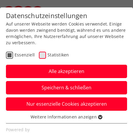
Zurück zur Newsübersicht
Datenschutzeinstellungen
Steirischer Tennisverband
Auf unserer Webseite werden Cookies verwendet. Einige
davon werden zwingend benötigt, während es uns andere
ermöglichen, Ihre Nutzererfahrung auf unserer Webseite
zu verbessern.
Kids & Jugend
Steiermark
Essenziell
Statistiken
Tennis Schulcup 2025/26
– Aufschlag Richtung
Alle akzeptieren
Bundesfinale
Speichern & schließen
Schultennis. Teamgeist. Emotionen.
Nur essenzielle Cookies akzeptieren
Verfasst von: STTV Büro, 04.02.2026
Weitere Informationen anzeigen
Essenziell
Essenzielle Cookies werden für grundlegende
Powered by