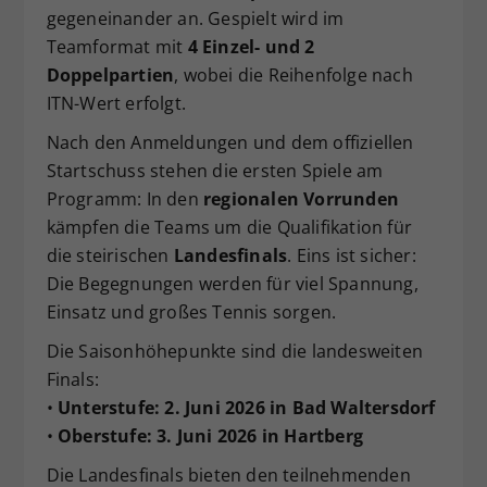
gegeneinander an. Gespielt wird im
Dieser Wert speichert Ihre Consent-
Teamformat mit
4 Einzel- und 2
Einstellungen. Unter anderem eine
Doppelpartien
, wobei die Reihenfolge nach
zufällig generierte ID, für die
Zweck
historische Speicherung Ihrer
ITN-Wert erfolgt.
vorgenommen Einstellungen, falls der
Nach den Anmeldungen und dem offiziellen
Webseiten-Betreiber dies eingestellt
Startschuss stehen die ersten Spiele am
hat.
Programm: In den
regionalen Vorrunden
kämpfen die Teams um die Qualifikation für
die steirischen
Landesfinals
. Eins ist sicher:
Die Begegnungen werden für viel Spannung,
Einsatz und großes Tennis sorgen.
Die Saisonhöhepunkte sind die landesweiten
Finals:
•
Unterstufe:
2. Juni 2026
in
Bad Waltersdorf
•
Oberstufe:
3. Juni 2026
in
Hartberg
Die Landesfinals bieten den teilnehmenden