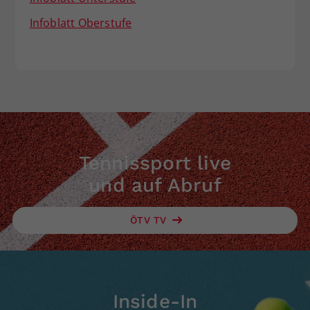
Infoblatt Oberstufe
Tennissport live
und auf Abruf
ÖTV TV
Inside-In