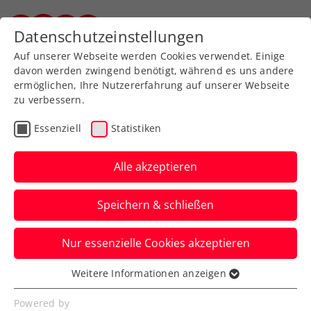
Datenschutzeinstellungen
Steirischer Tennisverband
Auf unserer Webseite werden Cookies verwendet. Einige
davon werden zwingend benötigt, während es uns andere
ermöglichen, Ihre Nutzererfahrung auf unserer Webseite
zu verbessern.
Aktuelle News
Essenziell
Statistiken
Alle akzeptieren
Speichern & schließen
Nur essenzielle Cookies akzeptieren
Weitere Informationen anzeigen
Essenziell
News filtern
Essenzielle Cookies werden für grundlegende
Powered by