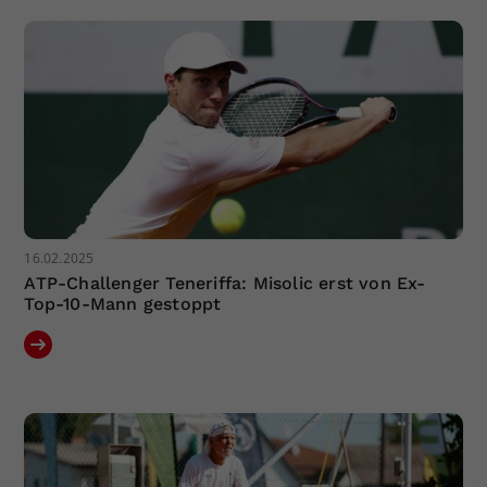
Dieser Wert speichert Ihre Consent-
Einstellungen. Unter anderem eine
zufällig generierte ID, für die
Zweck
historische Speicherung Ihrer
vorgenommen Einstellungen, falls der
Webseiten-Betreiber dies eingestellt
hat.
16.02.2025
ATP-Challenger Teneriffa: Misolic erst von Ex-
Top-10-Mann gestoppt