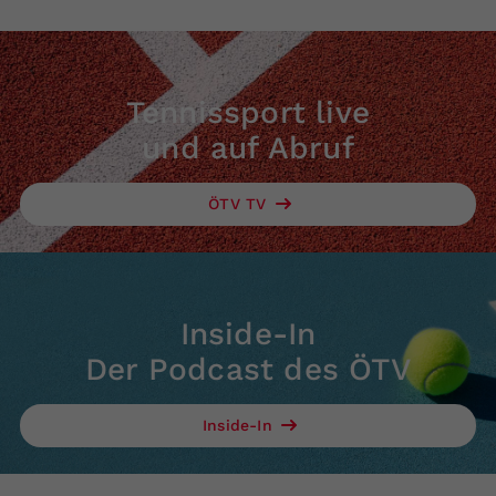
Tennissport live
und auf Abruf
ÖTV TV
Inside-In
Der Podcast des ÖTV
Inside-In