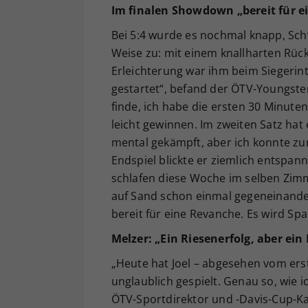
Im finalen Showdown „bereit für e
Bei 5:4 wurde es nochmal knapp, Sc
Weise zu: mit einem knallharten Rüc
Erleichterung war ihm beim Siegerint
gestartet“, befand der ÖTV-Youngster
finde, ich habe die ersten 30 Minuten
leicht gewinnen. Im zweiten Satz hat
mental gekämpft, aber ich konnte 
Endspiel blickte er ziemlich entspan
schlafen diese Woche im selben Zimm
auf Sand schon einmal gegeneinander 
bereit für eine Revanche. Es wird S
Melzer: „Ein Riesenerfolg, aber ein
„Heute hat Joel – abgesehen vom erst
unglaublich gespielt. Genau so, wie ic
ÖTV-Sportdirektor und -Davis-Cup-Kap