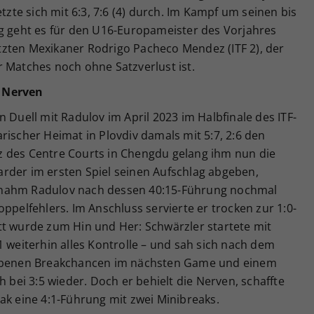
etzte sich mit 6:3, 7:6 (4) durch. Im Kampf um seinen bis
lg geht es für den U16-Europameister des Vorjahres
zten Mexikaner Rodrigo Pacheco Mendez (ITF 2), der
 Matches noch ohne Satzverlust ist.
e Nerven
 Duell mit Radulov im April 2023 im Halbfinale des ITF-
rischer Heimat in Plovdiv damals mit 5:7, 2:6 den
z des Centre Courts in Chengdu gelang ihm nun die
rder im ersten Spiel seinen Aufschlag abgeben,
 nahm Radulov nach dessen 40:15-Führung nochmal
ppelfehlers. Im Anschluss servierte er trocken zur 1:0-
tt wurde zum Hin und Her: Schwärzler startete mit
1 weiterhin alles Kontrolle – und sah sich nach dem
gebenen Breakchancen im nächsten Game und einem
h bei 3:5 wieder. Doch er behielt die Nerven, schaffte
ak eine 4:1-Führung mit zwei Minibreaks.