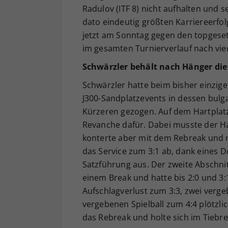
Radulov (ITF 8) nicht aufhalten und s
dato eindeutig größten Karriereerfo
jetzt am Sonntag gegen den topgeset
im gesamten Turnierverlauf nach vier
Schwärzler behält nach Hänger di
Schwärzler hatte beim bisher einzigen
J300-Sandplatzevents in dessen bulga
Kürzeren gezogen. Auf dem Hartplat
Revanche dafür. Dabei musste der Ha
konterte aber mit dem Rebreak und
das Service zum 3:1 ab, dank eines Do
Satzführung aus. Der zweite Abschni
einem Break und hatte bis 2:0 und 3:
Aufschlagverlust zum 3:3, zwei ver
vergebenen Spielball zum 4:4 plötzlic
das Rebreak und holte sich im Tiebre