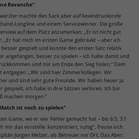
ine Revanche“
hwärzler machte den Sack aber auf beeindruckende
khand-Longline und einem Servicewinner. Die große
erview auf dem Platz anzumerken: „Er ist nicht gut
. „Er hat mich im ersten Game gebreakt – aber ich
 besser gespielt und konnte den ersten Satz relativ
 er angefangen, besser zu spielen – ich habe damit und
zurückkommen und mir am Ende den Sieg holen.“ Dem
nt entgegen: „Wir sind hier Zimmerkollegen. Wir
er und sind sehr gute Freunde. Wir haben heuer ja
gespielt, ich habe in drei Sätzen verloren. Ich bin
paß machen morgen.“
 Match ist noch zu spielen“
en Game, wo er vier Fehler gemacht hat – bis 6:3, 3:1
h mir das vorstelle: konzentriert, ruhig“, freute sich
itän Jürgen Melzer, als Betreuer vor Ort. Das Aber: