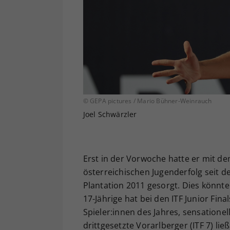
© GEPA pictures / Mario Bühner-Weinrauch
Joel Schwärzler
Erst in der Vorwoche hatte er mit 
österreichischen Jugenderfolg seit 
Plantation 2011 gesorgt. Dies könnte
17-Jährige hat bei den ITF Junior Fi
Spieler:innen des Jahres, sensationel
drittgesetzte Vorarlberger (ITF 7) lie