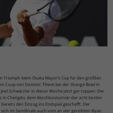
Zweck
generierte ID, für die historische Speicherung
Ihrer vorgenommen Einstellungen, falls der
Webseiten-Betreiber dies eingestellt hat.
dem Triumph beim Osaka Mayor’s Cup für den größten
dem Coup von Dominic Thiem bei der Orange Bowl in
 Joel Schwärzler in dieser Woche jetzt gar toppen: Der
nals in Chengdu, dem Abschlussturnier der acht besten
l bereits den Einzug ins Endspiel geschafft. Der
ß sich im Semifinale auch vom an vier gereihten Iliyan