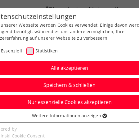
ÖTV
Landesverbände
News
tenschutzeinstellungen
 unserer Webseite werden Cookies verwendet. Einige davon wer
Ausbildungen
Services
Über uns
ngend benötigt, während es uns andere ermöglichen, Ihre
zererfahrung auf unserer Webseite zu verbessern.
Essenziell
Statistiken
Alle akzeptieren
Speichern & schließen
Nur essenzielle Cookies akzeptieren
t weiter: Schwärzler
Weitere Informationen anzeigen
ssenziell
Finals schon im
senzielle Cookies werden für grundlegende Funktionen der
ered by
bseite benötigt. Dadurch ist gewährleistet, dass die Webseite
linski Cookie Consent