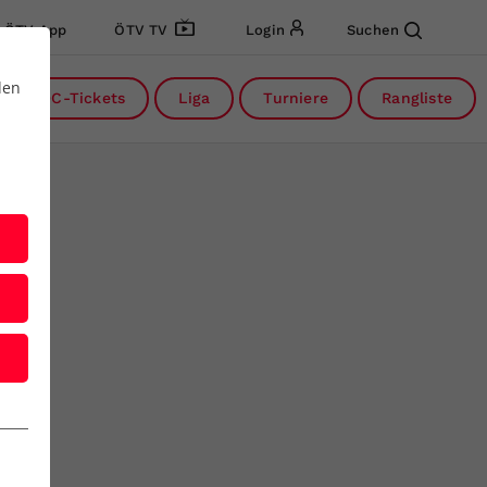
ÖTV App
ÖTV TV
Login
Suchen
den
DC-Tickets
Liga
Turniere
Rangliste