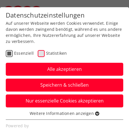
Zurück zur Newsübersicht
Datenschutzeinstellungen
Steirischer Tennisverband
Auf unserer Webseite werden Cookies verwendet. Einige
davon werden zwingend benötigt, während es uns andere
ermöglichen, Ihre Nutzererfahrung auf unserer Webseite
zu verbessern.
Kids & Jugend
ATP
ITF
Essenziell
Statistiken
Auf zum nächsten Level:
Schwärzler will Spuren
Alle akzeptieren
im Herrentennis
Speichern & schließen
hinterlassen
Nur essenzielle Cookies akzeptieren
Alle Augen und Mikrofone waren bei den
Erste Bank Open in Wien auf den ÖTV-
Weitere Informationen anzeigen
Essenziell
Jungstar gerichtet.
Essenzielle Cookies werden für grundlegende
Powered by