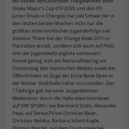
Mit seinen sensationellen Titelgewinnen beim
Dieser Wert speichert Ihre Consent-
Osaka Mayor’s Cup (ITF J500) und den ITF
Einstellungen. Unter anderem eine
Junior Finals in Chengdu hat Joel Schwärzler in
zufällig generierte ID, für die
den letzten beiden Wochen nicht nur die
Zweck
historische Speicherung Ihrer
größten österreichischen Jugenderfolge seit
vorgenommen Einstellungen, falls der
Dominic Thiem bei der Orange Bowl 2011 in
Webseiten-Betreiber dies eingestellt
hat.
Plantation erzielt, sondern sich auch auf Platz
drei der Jugendweltrangliste verbessert.
Grund genug, sich am Nationalfeiertag am
Donnerstag den heimischen Medien sowie der
Öffentlichkeit im Zuge der Erste Bank Open in
der Wiener Stadthalle näher vorzustellen. Der
17-Jährige gab bei einer ausgedehnten
Medientour durch die Halle etwa Interviews
auf ORF SPORT+ bei Bernhard Stöhr, Alexander
Peya, auf ServusTV bei Christian Baier,
Christian Nehiba, Barbara Schett-Eagle,
Thomas Muster, auf dem Court sowie bei