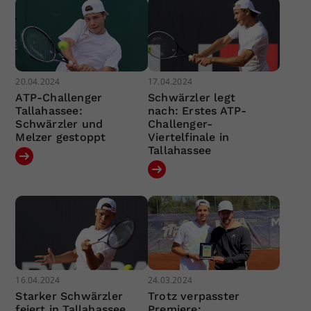
20.04.2024
17.04.2024
ATP-Challenger
Schwärzler legt
Tallahassee:
nach: Erstes ATP-
Schwärzler und
Challenger-
Melzer gestoppt
Viertelfinale in
Tallahassee
16.04.2024
24.03.2024
Starker Schwärzler
Trotz verpasster
feiert in Tallahassee
Premiere: