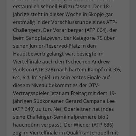
erstaunlich schnell Fuß zu fassen. Der 18-
Dieser Wert speichert Ihre Consent-
Jährige steht in dieser Woche in Skopje gar
Einstellungen. Unter anderem eine
zufällig generierte ID, für die
erstmalig in der Vorschlussrunde eines ATP-
Zweck
historische Speicherung Ihrer
Challengers. Der Vorarlberger (ATP 664), der
vorgenommen Einstellungen, falls der
beim Sandplatzevent der Kategorie 75 über
Webseiten-Betreiber dies eingestellt
seinen Junior-Reserved-Platz in den
hat.
Hauptbewerb gelangt war, besiegte im
Viertelfinale auch den Tschechen Andrew
Paulson (ATP 328) nach hartem Kampf mit 3:6,
6:4, 6:4. Im Spiel um sein erstes Finale auf
diesem Niveau bekommt es der ÖTV-
Vertragsspieler jetzt am Freitag mit dem 19-
jährigen Südkoreaner Gerard Campana Lee
(ATP 349) zu tun. Neil Oberleitner hat indes
seine Challenger-Semifinalpremiere bloß
hauchdünn verpasst. Der Wiener (ATP 636)
zog im Viertelfinale im Qualifikantenduell mit