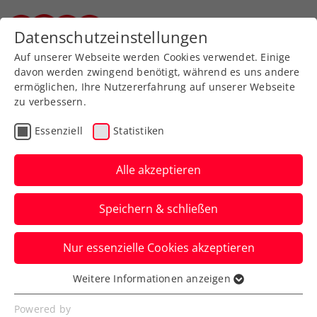
Zurück zur Newsübersicht
Datenschutzeinstellungen
Steirischer Tennisverband
Auf unserer Webseite werden Cookies verwendet. Einige
davon werden zwingend benötigt, während es uns andere
ermöglichen, Ihre Nutzererfahrung auf unserer Webseite
zu verbessern.
Turniere
ATP
Essenziell
Statistiken
ATP-Challenger Skopje:
Halbfinalpremiere für
Alle akzeptieren
starken Schwärzler
Speichern & schließen
Und auch Neil Oberleitner zeigt in
Nur essenzielle Cookies akzeptieren
Nordmazedoniens Hauptstadt Skopje
mehrmals auf.
Weitere Informationen anzeigen
Essenziell
Verfasst von: Manuel Wachta, 23.05.2024
Essenzielle Cookies werden für grundlegende
Powered by