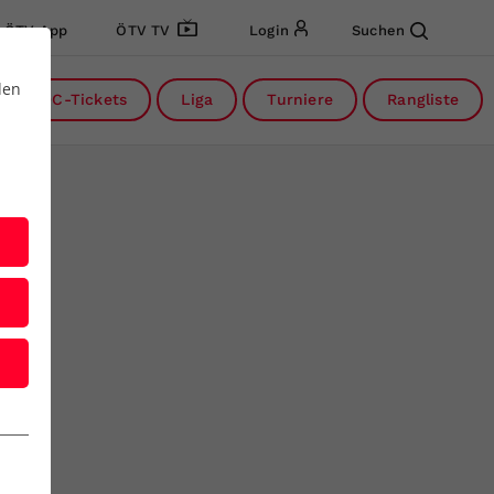
ÖTV App
ÖTV TV
Login
Suchen
den
DC-Tickets
Liga
Turniere
Rangliste