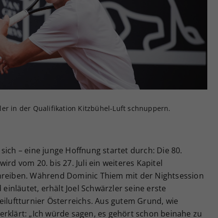
Zweck
generierte ID, für die historische Speicherung
Ihrer vorgenommen Einstellungen, falls der
Webseiten-Betreiber dies eingestellt hat.
er in der Qualifikation Kitzbühel-Luft schnuppern.
sich – eine junge Hoffnung startet durch: Die 80.
ird vom 20. bis 27. Juli ein weiteres Kapitel
chreiben. Während Dominic Thiem mit der Nightsession
 einläutet, erhält Joel Schwärzler seine erste
eiluftturnier Österreichs. Aus gutem Grund, wie
erklärt: „Ich würde sagen, es gehört schon beinahe zu