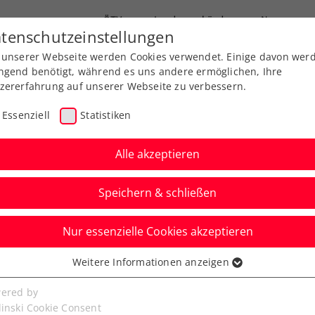
ÖTV
Landesverbände
News
tenschutzeinstellungen
 unserer Webseite werden Cookies verwendet. Einige davon wer
Ausbildungen
Services
Über uns
ngend benötigt, während es uns andere ermöglichen, Ihre
zererfahrung auf unserer Webseite zu verbessern.
Essenziell
Statistiken
Alle akzeptieren
Speichern & schließen
Nur essenzielle Cookies akzeptieren
hält Hauptbewerbs-
Weitere Informationen anzeigen
ssenziell
enerali Open Kitzbühel
senzielle Cookies werden für grundlegende Funktionen der
ered by
bseite benötigt. Dadurch ist gewährleistet, dass die Webseite
linski Cookie Consent