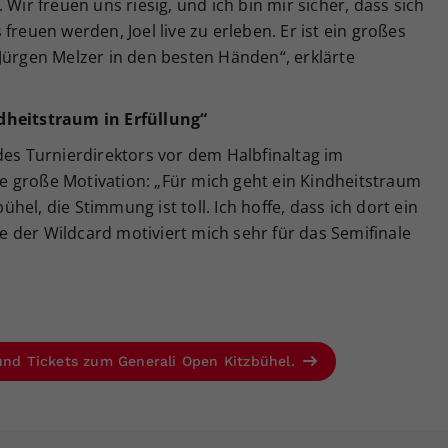
 Wir freuen uns riesig, und ich bin mir sicher, dass sich
freuen werden, Joel live zu erleben. Er ist ein großes
Jürgen Melzer in den besten Händen“, erklärte
dheitstraum in Erfüllung“
des Turnierdirektors vor dem Halbfinaltag im
 große Motivation: „Für mich geht ein Kindheitstraum
bühel, die Stimmung ist toll. Ich hoffe, dass ich dort ein
 der Wildcard motiviert mich sehr für das Semifinale
 und Tickets zum Generali Open Kitzbühel.