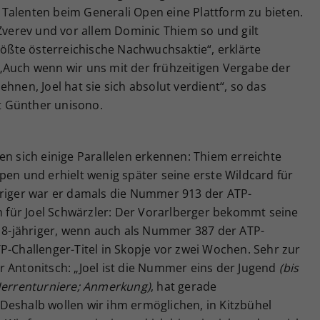
Talenten beim Generali Open eine Plattform zu bieten.
 Zverev und vor allem Dominic Thiem so und gilt
größte österreichische Nachwuchsaktie“, erklärte
„Auch wenn wir uns mit der frühzeitigen Vergabe der
hnen, Joel hat sie sich absolut verdient“, so das
t Günther unisono.
en sich einige Parallelen erkennen: Thiem erreichte
pen und erhielt wenig später seine erste Wildcard für
hriger war er damals die Nummer 913 der ATP-
ch für Joel Schwärzler: Der Vorarlberger bekommt seine
 18-jähriger, wenn auch als Nummer 387 der ATP-
P-Challenger-Titel in Skopje vor zwei Wochen. Sehr zur
r Antonitsch: „Joel ist die Nummer eins der Jugend
(bis
 Herrenturniere; Anmerkung)
, hat gerade
Deshalb wollen wir ihm ermöglichen, in Kitzbühel