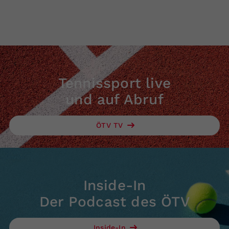
Tennissport live
und auf Abruf
ÖTV TV
Inside-In
Der Podcast des ÖTV
Inside-In