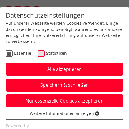
Zurück zur Newsübersicht
Datenschutzeinstellungen
Steirischer Tennisverband
Auf unserer Webseite werden Cookies verwendet. Einige
davon werden zwingend benötigt, während es uns andere
ermöglichen, Ihre Nutzererfahrung auf unserer Webseite
zu verbessern.
Turniere
ATP
Essenziell
Statistiken
ATP Mallorca: Ofner feiert
ersten Sieg in der
Alle akzeptieren
Rasensaison
Speichern & schließen
Dominic Thiem unterliegt hingegen beim
Nur essenzielle Cookies akzeptieren
Duell Grand-Slam-Champion gegen
Tennisentertainer.
Weitere Informationen anzeigen
Essenziell
Verfasst von: Manuel Wachta, 24.06.2024
Essenzielle Cookies werden für grundlegende
Powered by