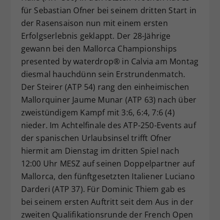
für Sebastian Ofner bei seinem dritten Start in
Dieser Wert speichert Ihre Consent-
der Rasensaison nun mit einem ersten
Einstellungen. Unter anderem eine
zufällig generierte ID, für die
Erfolgserlebnis geklappt. Der 28-Jährige
Zweck
historische Speicherung Ihrer
gewann bei den Mallorca Championships
vorgenommen Einstellungen, falls der
presented by waterdrop® in Calvia am Montag
Webseiten-Betreiber dies eingestellt
diesmal hauchdünn sein Erstrundenmatch.
hat.
Der Steirer (ATP 54) rang den einheimischen
Mallorquiner Jaume Munar (ATP 63) nach über
zweistündigem Kampf mit 3:6, 6:4, 7:6 (4)
nieder. Im Achtelfinale des ATP-250-Events auf
der spanischen Urlaubsinsel trifft Ofner
hiermit am Dienstag im dritten Spiel nach
12:00 Uhr MESZ auf seinen Doppelpartner auf
Mallorca, den fünftgesetzten Italiener Luciano
Darderi (ATP 37). Für Dominic Thiem gab es
bei seinem ersten Auftritt seit dem Aus in der
zweiten Qualifikationsrunde der French Open