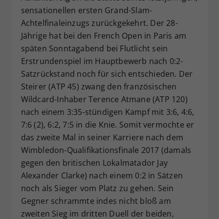
sensationellen ersten Grand-Slam-
Dieser Wert speichert Ihre Consent-
Achtelfinaleinzugs zurückgekehrt. Der 28-
Einstellungen. Unter anderem eine
zufällig generierte ID, für die
Jährige hat bei den French Open in Paris am
Zweck
historische Speicherung Ihrer
späten Sonntagabend bei Flutlicht sein
vorgenommen Einstellungen, falls der
Erstrundenspiel im Hauptbewerb nach 0:2-
Webseiten-Betreiber dies eingestellt
Satzrückstand noch für sich entschieden. Der
hat.
Steirer (ATP 45) zwang den französischen
Wildcard-Inhaber Terence Atmane (ATP 120)
nach einem 3:35-stündigen Kampf mit 3:6, 4:6,
7:6 (2), 6:2, 7:5 in die Knie. Somit vermochte er
das zweite Mal in seiner Karriere nach dem
Wimbledon-Qualifikationsfinale 2017 (damals
gegen den britischen Lokalmatador Jay
Alexander Clarke) nach einem 0:2 in Sätzen
noch als Sieger vom Platz zu gehen. Sein
Gegner schrammte indes nicht bloß am
zweiten Sieg im dritten Duell der beiden,