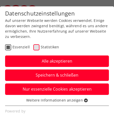
Zurück zur Newsübersicht
Datenschutzeinstellungen
Steirischer Tennisverband
Auf unserer Webseite werden Cookies verwendet. Einige
davon werden zwingend benötigt, während es uns andere
ermöglichen, Ihre Nutzererfahrung auf unserer Webseite
zu verbessern.
Turniere
ATP
Essenziell
Statistiken
French Open: Ofner dreht
kurioses Auftaktspiel
Alle akzeptieren
nach 0:2-Satzrückstand
Speichern & schließen
Sein Gegner Terence Atmane schrammt
Nur essenzielle Cookies akzeptieren
nicht nur am Sieg, sondern auch an einer
Disqualifikation vorbei.
Weitere Informationen anzeigen
Essenziell
Verfasst von: Manuel Wachta, 26.05.2024
Essenzielle Cookies werden für grundlegende
Powered by