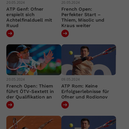
20.05.2024
20.05.2024
ATP Genf: Ofner
French Open:
erspielt sich
Perfekter Start –
Achtelfinalduell mit
Thiem, Misolic und
Ruud
Kraus weiter
20.05.2024
09.05.2024
French Open: Thiem
ATP Rom: Keine
führt ÖTV-Sextett in
Erfolgserlebnisse für
der Qualifikation an
Ofner und Rodionov