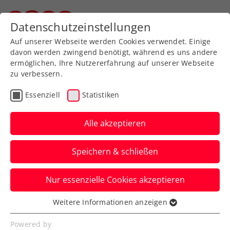
Zurück zur Newsübersicht
Datenschutzeinstellungen
Steirischer Tennisverband
Auf unserer Webseite werden Cookies verwendet. Einige
davon werden zwingend benötigt, während es uns andere
ermöglichen, Ihre Nutzererfahrung auf unserer Webseite
zu verbessern.
Turniere
ATP
Essenziell
Statistiken
Krönung verpasst: Ofner
verliert auf Mallorca 1.
Alle akzeptieren
ATP-Finale
Speichern & schließen
Österreichs aktuelle Nummer eins muss
Nur essenzielle Cookies akzeptieren
trotz starker Turnierwoche auf den ersten
ATP-Titel noch warten.
Weitere Informationen anzeigen
Essenziell
Verfasst von: Presseaussendung / Redaktion, 29.06.2024
Essenzielle Cookies werden für grundlegende
Powered by