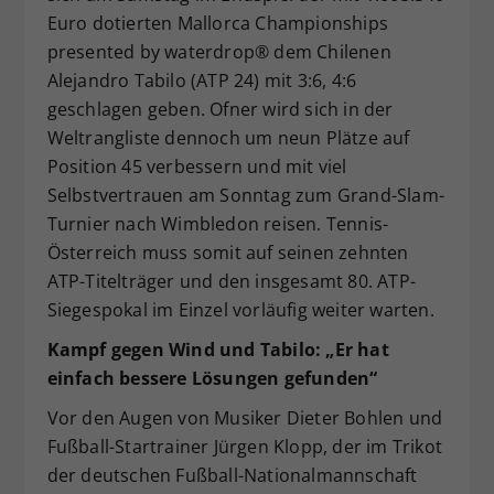
Euro dotierten Mallorca Championships
Dieser Wert speichert Ihre Consent-
presented by waterdrop® dem Chilenen
Einstellungen. Unter anderem eine
zufällig generierte ID, für die
Alejandro Tabilo (ATP 24) mit 3:6, 4:6
Zweck
historische Speicherung Ihrer
geschlagen geben. Ofner wird sich in der
vorgenommen Einstellungen, falls der
Weltrangliste dennoch um neun Plätze auf
Webseiten-Betreiber dies eingestellt
Position 45 verbessern und mit viel
hat.
Selbstvertrauen am Sonntag zum Grand-Slam-
Turnier nach Wimbledon reisen. Tennis-
Österreich muss somit auf seinen zehnten
ATP-Titelträger und den insgesamt 80. ATP-
Siegespokal im Einzel vorläufig weiter warten.
Kampf gegen Wind und Tabilo: „Er hat
einfach bessere Lösungen gefunden“
Vor den Augen von Musiker Dieter Bohlen und
Fußball-Startrainer Jürgen Klopp, der im Trikot
der deutschen Fußball-Nationalmannschaft