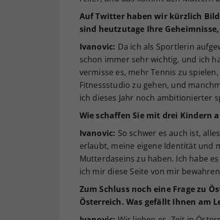
Auf Twitter haben wir kürzlich Bil
sind heutzutage Ihre Geheimnisse,
Ivanovic:
Da ich als Sportlerin aufg
schon immer sehr wichtig, und ich ha
vermisse es, mehr Tennis zu spielen,
Fitnessstudio zu gehen, und manchma
ich dieses Jahr noch ambitionierter s
Wie schaffen Sie mit drei Kindern a
Ivanovic:
So schwer es auch ist, alles
erlaubt, meine eigene Identität und 
Mutterdaseins zu haben. Ich habe es 
ich mir diese Seite von mir bewahren
Zum Schluss noch eine Frage zu Öst
Österreich. Was gefällt Ihnen am L
Ivanovic:
Wir lieben es, Zeit in Öste