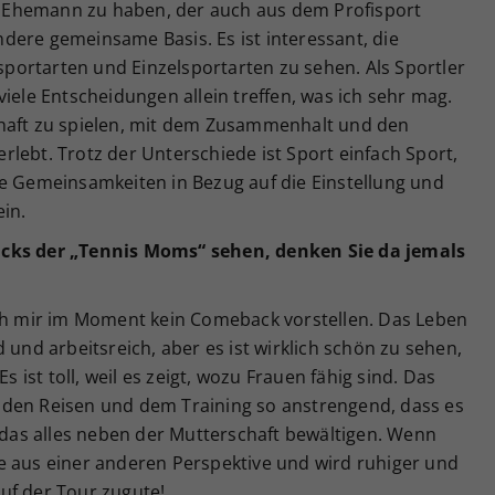
en Ehemann zu haben, der auch aus dem Profisport
dere gemeinsame Basis. Es ist interessant, die
ortarten und Einzelsportarten zu sehen. Als Sportler
iele Entscheidungen allein treffen, was ich sehr mag.
chaft zu spielen, mit dem Zusammenhalt und den
lebt. Trotz der Unterschiede ist Sport einfach Sport,
le Gemeinsamkeiten in Bezug auf die Einstellung und
in.
acks der „Tennis Moms“ sehen, denken Sie da jemals
ch mir im Moment kein Comeback vorstellen. Das Leben
 und arbeitsreich, aber es ist wirklich schön zu sehen,
st toll, weil es zeigt, wozu Frauen fähig sind. Das
all den Reisen und dem Training so anstrengend, dass es
n das alles neben der Mutterschaft bewältigen. Wenn
e aus einer anderen Perspektive und wird ruhiger und
uf der Tour zugute!