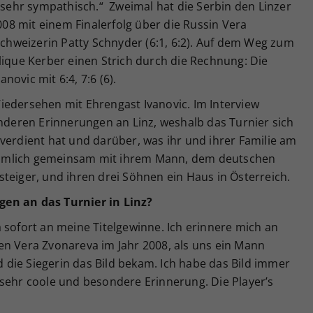
d sehr sympathisch.“ Zweimal hat die Serbin den Linzer
8 mit einem Finalerfolg über die Russin Vera
 Schweizerin Patty Schnyder (6:1, 6:2). Auf dem Weg zum
lique Kerber einen Strich durch die Rechnung: Die
ovic mit 6:4, 7:6 (6).
iedersehen mit Ehrengast Ivanovic. Im Interview
onderen Erinnerungen an Linz, weshalb das Turnier sich
verdient hat und darüber, was ihr und ihrer Familie am
t nämlich gemeinsam mit ihrem Mann, dem deutschen
teiger, und ihren drei Söhnen ein Haus in Österreich.
en an das Turnier in Linz?
 sofort an meine Titelgewinne. Ich erinnere mich an
en Vera Zvonareva im Jahr 2008, als uns ein Mann
die Siegerin das Bild bekam. Ich habe das Bild immer
 sehr coole und besondere Erinnerung. Die Player’s