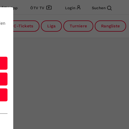
ÖTV App
ÖTV TV
Login
Suchen
den
DC-Tickets
Liga
Turniere
Rangliste