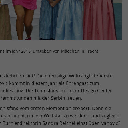
Zweck
generierte ID, für die historische Speicherung
Ihrer vorgenommen Einstellungen, falls der
Webseiten-Betreiber dies eingestellt hat.
Linz im Jahr 2010, umgeben von Mädchen in Tracht.
ms kehrt zurück! Die ehemalige Weltranglistenerste
novic kommt in diesem Jahr als Ehrengast zum
adies Linz. Die Tennisfans im Linzer Design Center
grammstunden mit der Serbin freuen.
Tennisfans vom ersten Moment an erobert. Denn sie
 es braucht, um ein Weltstar zu werden – und zugleich
h Turnierdirektorin Sandra Reichel einst über Ivanovic?