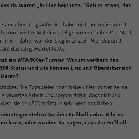
 das da lautet: „In Linz beginnt’s.“ Gab es etwas, das
ltsam, aber ich glaube, ich habe mich am meisten mit
ich zum zweiten Mal den Titel gewonnen habe. Der Start
für mich, daher war der Sieg in Linz ein Wendepunkt
 auf das ich gewartet hatte.
jetzt ein WTA-500er-Turnier. Warum verdient das
500-Status und wie können Linz und Oberösterreich
itieren?
schichte. Die Topspielerinnen haben hier immer gerne
 großartige Arbeit und sorgen dafür, dass sich alle
 dass sie den 500er-Status sehr verdient haben.
einsteiger stehen Sie dem Fußball nahe.
Gibt es
rnen kann, oder w
ü
rden Sie sagen, dass der Fu
ß
ball