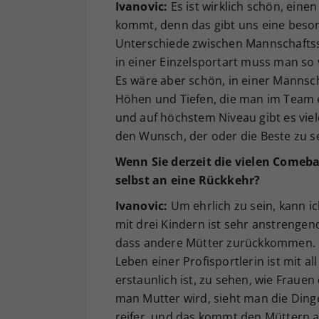
Ivanovic:
Es ist wirklich schön, ein
kommt, denn das gibt uns eine beson
Unterschiede zwischen Mannschaftssp
in einer Einzelsportart muss man so v
Es wäre aber schön, in einer Manns
Höhen und Tiefen, die man im Team er
und auf höchstem Niveau gibt es vie
den Wunsch, der oder die Beste zu se
Wenn Sie derzeit die vielen Comeb
selbst an eine Rückkehr?
Ivanovic:
Um ehrlich zu sein, kann i
mit drei Kindern ist sehr anstrengend
dass andere Mütter zurückkommen. Es i
Leben einer Profisportlerin ist mit 
erstaunlich ist, zu sehen, wie Fraue
man Mutter wird, sieht man die Ding
reifer, und das kommt den Müttern a