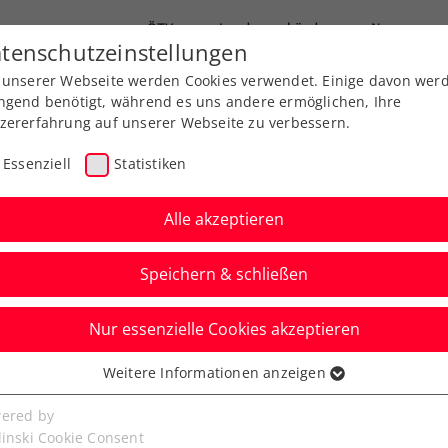
ÖTV
Landesverbände
News
tenschutzeinstellungen
 unserer Webseite werden Cookies verwendet. Einige davon wer
Ausbildungen
Services
Über uns
ngend benötigt, während es uns andere ermöglichen, Ihre
zererfahrung auf unserer Webseite zu verbessern.
Essenziell
Statistiken
Alle akzeptieren
Speichern & schließen
Nur essenzielle Cookies akzeptieren
t als Ehrengast zum
Weitere Informationen anzeigen
ssenziell
Ladies Linz
senzielle Cookies werden für grundlegende Funktionen der
ered by
bseite benötigt. Dadurch ist gewährleistet, dass die Webseite
linski Cookie Consent