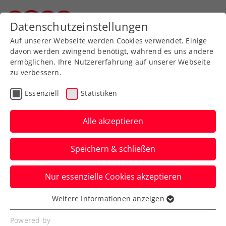
Zurück zur Newsübersicht
Datenschutzeinstellungen
Steirischer Tennisverband
Auf unserer Webseite werden Cookies verwendet. Einige
davon werden zwingend benötigt, während es uns andere
ermöglichen, Ihre Nutzererfahrung auf unserer Webseite
zu verbessern.
Turniere
WTA
Essenziell
Statistiken
Upper Austria Ladies
Linz: Topgesetzte
Alle akzeptieren
Ostapenko eingetroffen
Speichern & schließen
Indes sind Melanie Klaffner und Sinja
Nur essenzielle Cookies akzeptieren
Kraus beim WTA-500-Turnier in
Oberösterreich im Doppel
Weitere Informationen anzeigen
Essenziell
ausgeschieden.
Essenzielle Cookies werden für grundlegende
Powered by