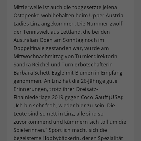
Mittlerweile ist auch die topgesetzte Jelena
Dieser Wert speichert Ihre Consent-
Einstellungen. Unter anderem eine
Ostapenko wohlbehalten beim Upper Austria
zufällig generierte ID, für die
Ladies Linz angekommen. Die Nummer zwölf
Zweck
historische Speicherung Ihrer
der Tenniswelt aus Lettland, die bei den
vorgenommen Einstellungen, falls der
Australian Open am Sonntag noch im
Webseiten-Betreiber dies eingestellt
Doppelfinale gestanden war, wurde am
hat.
Mittwochnachmittag von Turnierdirektorin
Sandra Reichel und Turnierbotschafterin
Barbara Schett-Eagle mit Blumen in Empfang
genommen. An Linz hat die 26-Jährige gute
Erinnerungen, trotz ihrer Dreisatz-
Finalniederlage 2019 gegen Coco Gauff (USA):
„Ich bin sehr froh, wieder hier zu sein. Die
Leute sind so nett in Linz, alle sind so
zuvorkommend und kümmern sich toll um die
Spielerinnen.“ Sportlich macht sich die
begeisterte Hobbybäckerin, deren Spezialität