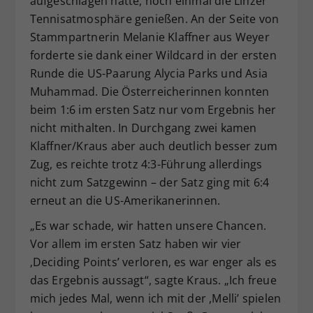
aufgeschlagen hatte, noch einmal die Linzer
Tennisatmosphäre genießen. An der Seite von
Stammpartnerin Melanie Klaffner aus Weyer
forderte sie dank einer Wildcard in der ersten
Runde die US-Paarung Alycia Parks und Asia
Muhammad. Die Österreicherinnen konnten
beim 1:6 im ersten Satz nur vom Ergebnis her
nicht mithalten. In Durchgang zwei kamen
Klaffner/Kraus aber auch deutlich besser zum
Zug, es reichte trotz 4:3-Führung allerdings
nicht zum Satzgewinn – der Satz ging mit 6:4
erneut an die US-Amerikanerinnen.
„Es war schade, wir hatten unsere Chancen.
Vor allem im ersten Satz haben wir vier
‚Deciding Points’ verloren, es war enger als es
das Ergebnis aussagt“, sagte Kraus. „Ich freue
mich jedes Mal, wenn ich mit der ,Melli’ spielen