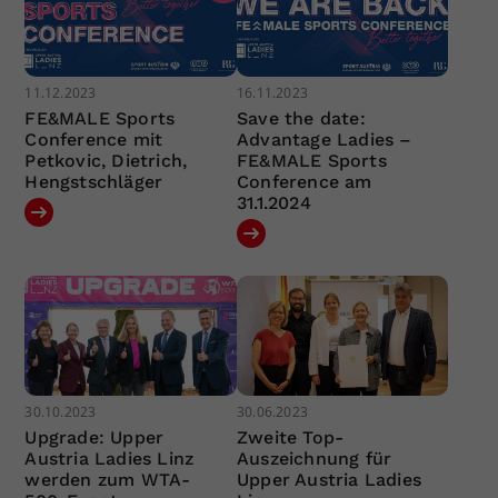
11.12.2023
16.11.2023
FE&MALE Sports
Save the date:
Conference mit
Advantage Ladies –
Petkovic, Dietrich,
FE&MALE Sports
Hengstschläger
Conference am
31.1.2024
30.10.2023
30.06.2023
Upgrade: Upper
Zweite Top-
Austria Ladies Linz
Auszeichnung für
werden zum WTA-
Upper Austria Ladies