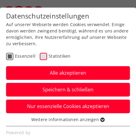
Zurück zur Newsübersicht
Datenschutzeinstellungen
Steirischer Tennisverband
Auf unserer Webseite werden Cookies verwendet. Einige
davon werden zwingend benötigt, während es uns andere
ermöglichen, Ihre Nutzererfahrung auf unserer Webseite
zu verbessern.
WTA
Turniere
Essenziell
Statistiken
Upper Austria Ladies
Linz: Kraus beendet
Alle akzeptieren
Österreicherinnen-Fluch
Speichern & schließen
Die heimische Nummer eins gewinnt als
Nur essenzielle Cookies akzeptieren
erste ÖTV-Dame seit 2013 ein
Einzelmatch beim WTA-Heimturnier.
Weitere Informationen anzeigen
Essenziell
Verfasst von: Presseaussendung / Redaktion, 26.01.2025
Essenzielle Cookies werden für grundlegende
Powered by