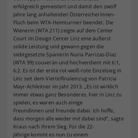
erfolgreich gemeistert und damit den zwölf
Dieser Wert speichert Ihre Consent-
Jahre lang anhaltenden Österreicherinnen-
Einstellungen. Unter anderem eine
zufällig generierte ID, für die
Fluch beim WTA-Heimturnier beendet. Die
Zweck
historische Speicherung Ihrer
Wienerin (WTA 211) zeigte auf dem Center
vorgenommen Einstellungen, falls der
Court im Design Center Linz eine äußerst
Webseiten-Betreiber dies eingestellt
solide Leistung und gewann gegen die
hat.
siebtgesetzte Spanierin Nuria Parrizas-Diaz
(WTA 99) souverän und hochverdient mit 6:1,
6:2. Es ist der erste rot-weiß-rote Einzelsieg in
Linz seit dem Viertelfinaleinzug von Patricia
Mayr-Achleitner im Jahr 2013. „Es ist wirklich
immer etwas ganz Besonderes, hier in Linz zu
spielen, es waren auch einige
Freundinnen und Freunde dabei. Ich hoffe,
dass morgen alle wieder mit dabei sind“, sagte
Kraus nach ihrem Sieg. Für die 22-
Jährige kommt es nun zu einem