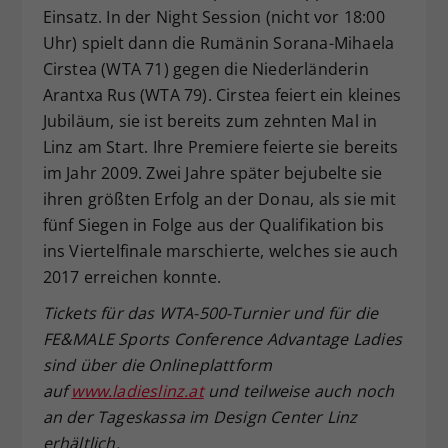
Einsatz. In der Night Session (nicht vor 18:00
Uhr) spielt dann die Rumänin Sorana-Mihaela
Cirstea (WTA 71) gegen die Niederländerin
Arantxa Rus (WTA 79). Cirstea feiert ein kleines
Jubiläum, sie ist bereits zum zehnten Mal in
Linz am Start. Ihre Premiere feierte sie bereits
im Jahr 2009. Zwei Jahre später bejubelte sie
ihren größten Erfolg an der Donau, als sie mit
fünf Siegen in Folge aus der Qualifikation bis
ins Viertelfinale marschierte, welches sie auch
2017 erreichen konnte.
Tickets f
ür das WTA-500-Turnier und f
ür die
FE&MALE Sports Conference Advantage Ladies
sind
über die Onlineplattform
auf
www.ladieslinz.at
und teilweise auch noch
an der Tageskassa
im Design Center Linz
erh
ältlich.