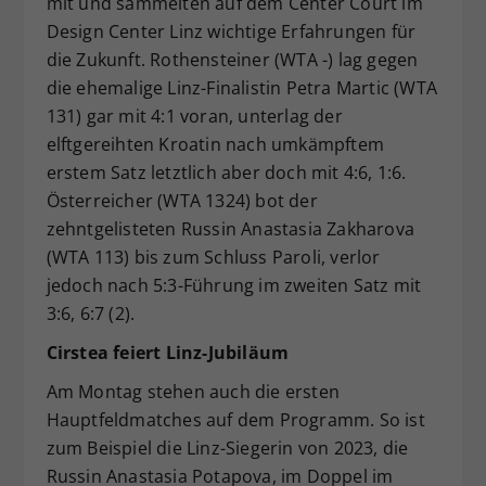
mit und sammelten auf dem Center Court im
Design Center Linz wichtige Erfahrungen für
die Zukunft. Rothensteiner (WTA -) lag gegen
die ehemalige Linz-Finalistin Petra Martic (WTA
131) gar mit 4:1 voran, unterlag der
elftgereihten Kroatin nach umkämpftem
erstem Satz letztlich aber doch mit 4:6, 1:6.
Österreicher (WTA 1324) bot der
zehntgelisteten Russin Anastasia Zakharova
(WTA 113) bis zum Schluss Paroli, verlor
jedoch nach 5:3-Führung im zweiten Satz mit
3:6, 6:7 (2).
Cirstea feiert Linz-Jubiläum
Am Montag stehen auch die ersten
Hauptfeldmatches auf dem Programm. So ist
zum Beispiel die Linz-Siegerin von 2023, die
Russin Anastasia Potapova, im Doppel im